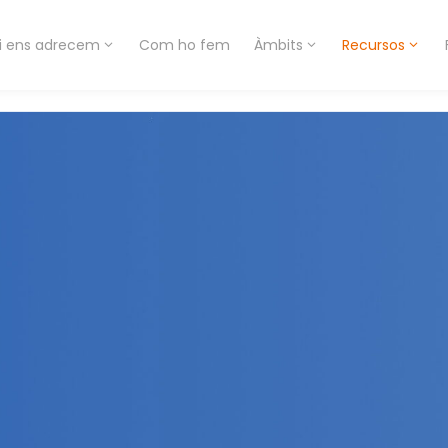
i ens adrecem
Com ho fem
Àmbits
Recursos