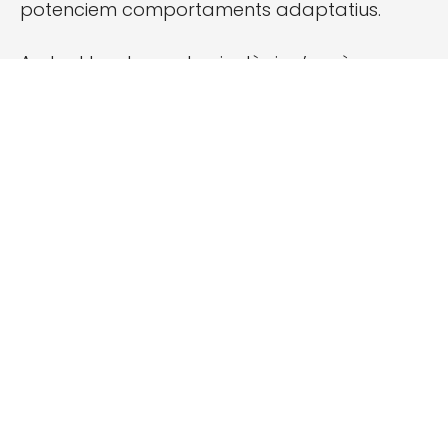
potenciem comportaments adaptatius.
Amb el tractament psicològic s’aprèn a
identificar pensaments, emocions i
comportaments que són perjudicials i cal
modificar per millorar i obtenir un major
benestar.
On som