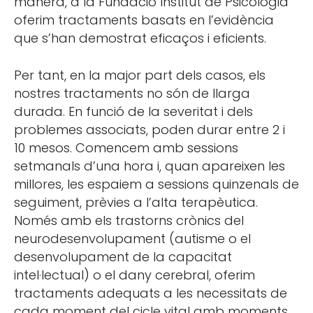
manera, a la Fundació Institut de Psicologia
oferim tractaments basats en l’evidència
que s’han demostrat eficaços i eficients.
Per tant, en la major part dels casos, els
nostres tractaments no són de llarga
durada. En funció de la severitat i dels
problemes associats, poden durar entre 2 i
10 mesos. Comencem amb sessions
setmanals d’una hora i, quan apareixen les
millores, les espaiem a sessions quinzenals de
seguiment, prèvies a l’alta terapèutica.
Només amb els trastorns crònics del
neurodesenvolupament (autisme o el
desenvolupament de la capacitat
intel·lectual) o el dany cerebral, oferim
tractaments adequats a les necessitats de
cada moment del cicle vital amb moments