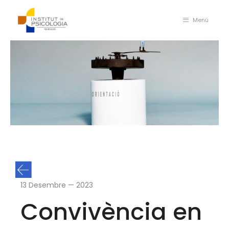
Skip
to
Menú
content
13 Desembre — 2023
Convivència en