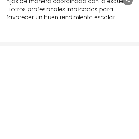
hijas de manera coordinada con la escuela
u otros profesionales implicados para
favorecer un buen rendimiento escolar.
Dónde estamos
República Argentina, 182
08023 Barcelona
Tel. 93 254 19 16
institut@institutpsicologia.cat
Artistas plásticos