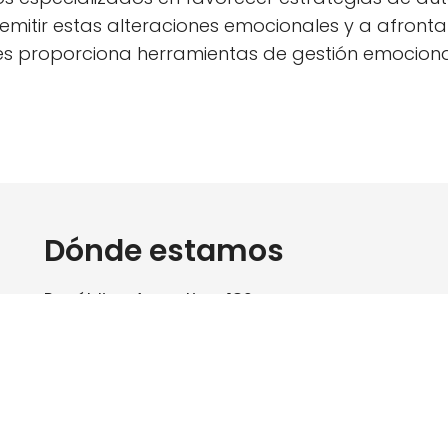
emitir estas alteraciones emocionales y a afront
des proporciona herramientas de gestión emocional 
Dónde estamos
República Argentina, 182
08023 Barcelona
Tel. 93 254 19 16
institut@institutpsicologia.cat