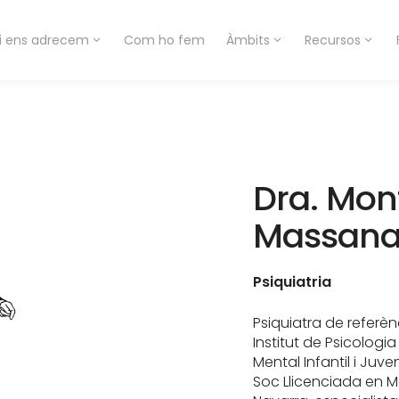
i ens adrecem
Com ho fem
Àmbits
Recursos
Dra. Mon
Massan
Psiquiatria
Psiquiatra de referèn
Institut de Psicologi
Mental Infantil i Juve
Soc Llicenciada en Me