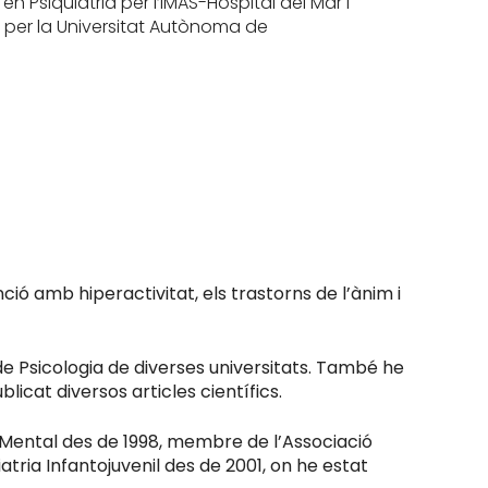
en Psiquiatria per l’IMAS-Hospital del Mar i
per la Universitat Autònoma de
ció amb hiperactivitat, els trastorns de l’ànim i
e Psicologia de diverses universitats. També he
licat diversos articles científics.
ut Mental des de 1998, membre de l’Associació
tria Infantojuvenil des de 2001, on he estat